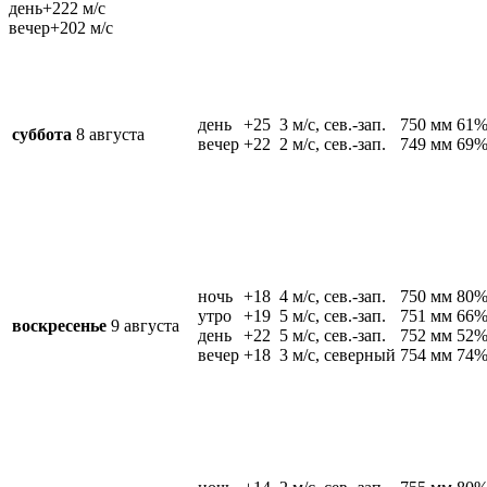
день
+22
2 м/c
вечер
+20
2 м/c
день
+25
3 м/c, сев.-зап.
750 мм
61
суббота
8 августа
вечер
+22
2 м/c, сев.-зап.
749 мм
69
ночь
+18
4 м/c, сев.-зап.
750 мм
80
утро
+19
5 м/c, сев.-зап.
751 мм
66
воскресенье
9 августа
день
+22
5 м/c, сев.-зап.
752 мм
52
вечер
+18
3 м/c, северный
754 мм
74