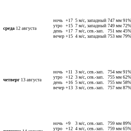
ночь
+17
5 м/c, западный
747 мм
91
утро
+15
7 м/c, западный
749 мм
72
среда
12 августа
день
+17
7 м/c, сев.-зап.
751 мм
45
вечер
+15
4 м/c, западный
753 мм
79
ночь
+11
3 м/c, сев.-зап.
754 мм
91
утро
+12
3 м/c, сев.-зап.
755 мм
62
четверг
13 августа
день
+16
5 м/c, сев.-зап.
755 мм
58
вечер
+13
3 м/c, сев.-зап.
757 мм
87
ночь
+9
3 м/c, сев.-зап.
759 мм
89
утро
+12
4 м/c, сев.-зап.
759 мм
65