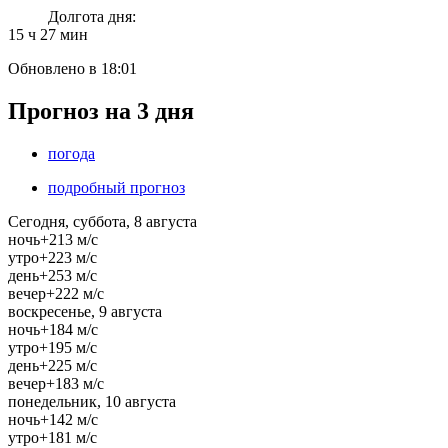
Долгота дня:
15 ч 27 мин
Обновлено в 18:01
Прогноз на 3 дня
погода
подробный прогноз
Сегодня, суббота, 8 августа
ночь
+21
3 м/c
утро
+22
3 м/c
день
+25
3 м/c
вечер
+22
2 м/c
воскресенье, 9 августа
ночь
+18
4 м/c
утро
+19
5 м/c
день
+22
5 м/c
вечер
+18
3 м/c
понедельник, 10 августа
ночь
+14
2 м/c
утро
+18
1 м/c