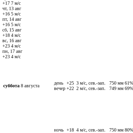
+17
7 м/c
чт, 13 авг
+16
5 м/c
пт, 14 авг
+16
5 м/c
сб, 15 авг
+18
4 м/c
вс, 16 авг
+23
4 м/c
пн, 17 авг
+23
4 м/c
день
+25
3 м/c, сев.-зап.
750 мм
61
суббота
8 августа
вечер
+22
2 м/c, сев.-зап.
749 мм
69
ночь
+18
4 м/c, сев.-зап.
750 мм
80