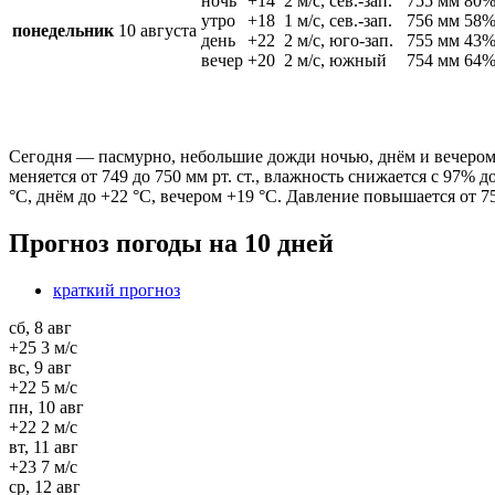
ночь
+14
2 м/c, сев.-зап.
755 мм
80
утро
+18
1 м/c, сев.-зап.
756 мм
58
понедельник
10 августа
день
+22
2 м/c, юго-зап.
755 мм
43
вечер
+20
2 м/c, южный
754 мм
64
Сегодня — пасмурно, небольшие дожди ночью, днём и вечером п
меняется от 749 до 750 мм рт. ст., влажность снижается с 97% 
°C, днём до +22 °C, вечером +19 °C. Давление повышается от 75
Прогноз погоды на 10 дней
краткий прогноз
сб, 8 авг
+25
3 м/c
вс, 9 авг
+22
5 м/c
пн, 10 авг
+22
2 м/c
вт, 11 авг
+23
7 м/c
ср, 12 авг