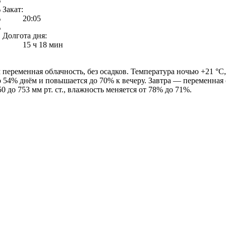
%
%
Закат:
%
20:05
%
Долгота дня:
15 ч 18 мин
еременная облачность, без осадков. Температура ночью +21 °C, 
до 54% днём и повышается до 70% к вечеру. Завтра — переменная 
0 до 753 мм рт. ст., влажность меняется от 78% до 71%.