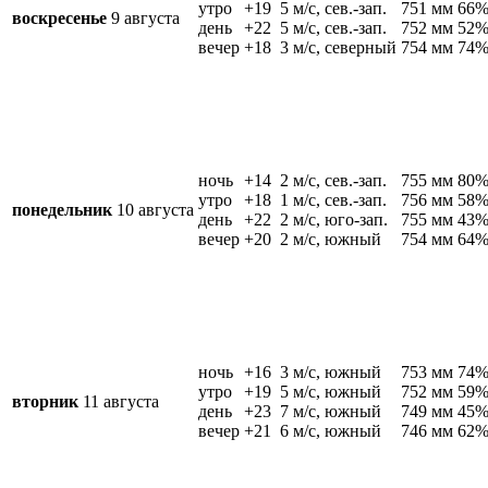
утро
+19
5 м/c, сев.-зап.
751 мм
66
воскресенье
9 августа
день
+22
5 м/c, сев.-зап.
752 мм
52
вечер
+18
3 м/c, северный
754 мм
74
ночь
+14
2 м/c, сев.-зап.
755 мм
80
утро
+18
1 м/c, сев.-зап.
756 мм
58
понедельник
10 августа
день
+22
2 м/c, юго-зап.
755 мм
43
вечер
+20
2 м/c, южный
754 мм
64
ночь
+16
3 м/c, южный
753 мм
74
утро
+19
5 м/c, южный
752 мм
59
вторник
11 августа
день
+23
7 м/c, южный
749 мм
45
вечер
+21
6 м/c, южный
746 мм
62