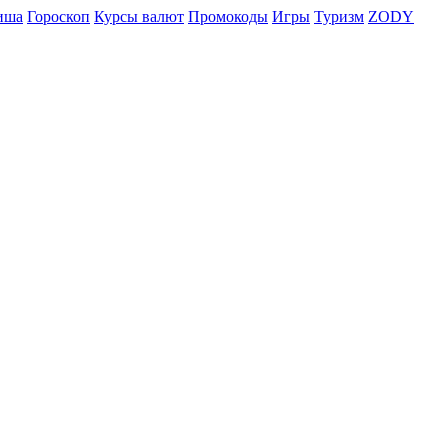
иша
Гороскоп
Курсы валют
Промокоды
Игры
Туризм
ZODY