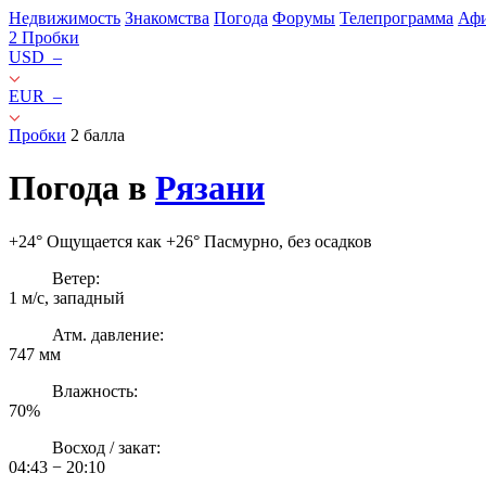
Недвижимость
Знакомства
Погода
Форумы
Телепрограмма
Аф
2
Пробки
USD
–
EUR
–
Пробки
2 балла
Погода в
Рязани
+24
°
Ощущается как
+26°
Пасмурно, без осадков
Ветер:
1 м/c, западный
Атм. давление:
747 мм
Влажность:
70%
Восход / закат:
04:43 − 20:10