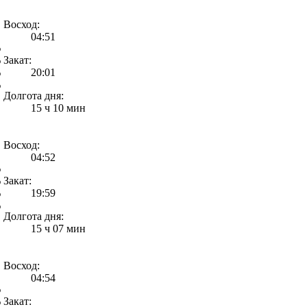
Восход:
04:51
%
%
Закат:
%
20:01
%
Долгота дня:
15 ч 10 мин
Восход:
04:52
%
%
Закат:
%
19:59
%
Долгота дня:
15 ч 07 мин
Восход:
04:54
%
%
Закат: