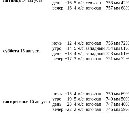
пятница
14 августа
день
+16
5 м/c, сев.-зап.
758 мм
42
вечер
+16
4 м/c, юго-зап.
757 мм
68
ночь
+12
4 м/c, юго-зап.
756 мм
72
утро
+14
5 м/c, западный
754 мм
61
суббота
15 августа
день
+18
4 м/c, западный
753 мм
61
вечер
+17
3 м/c, юго-зап.
751 мм
72
ночь
+15
4 м/c, юго-зап.
750 мм
69
утро
+19
5 м/c, юго-зап.
749 мм
50
воскресенье
16 августа
день
+23
4 м/c, юго-зап.
747 мм
40
вечер
+22
2 м/c, юго-зап.
746 мм
59